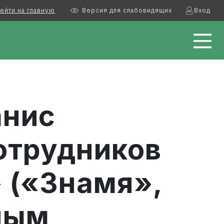
ейти на главную
Версия для слабовидящих
Вход
анис
отрудников
 («Знамя»,
ным