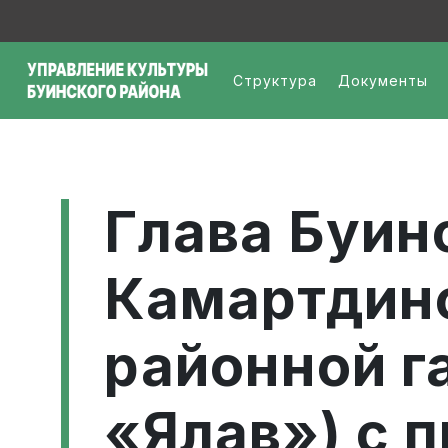
Перейти к основному содержанию
Меню - организац
Структура
Документы
Глава Буин
Камартдино
районной г
«Ялав») с 