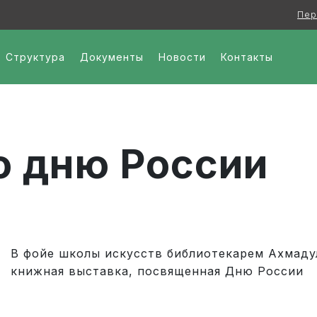
Пер
и - Школа искусств
Структура
Документы
Новости
Контакты
о дню России
В фойе школы искусств библиотекарем Ахмаду
книжная выставка, посвященная Дню России