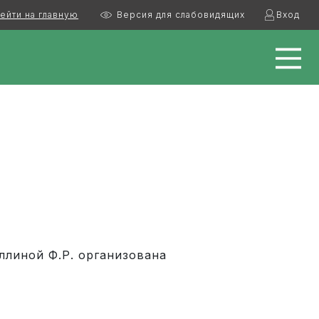
ейти на главную
Версия для слабовидящих
Вход
ллиной Ф.Р. организована