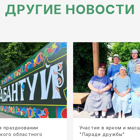
ДРУГИЕ НОВОСТИ
в праздновании
Участие в ярком и мас
кого областного
"Параде дружбы"