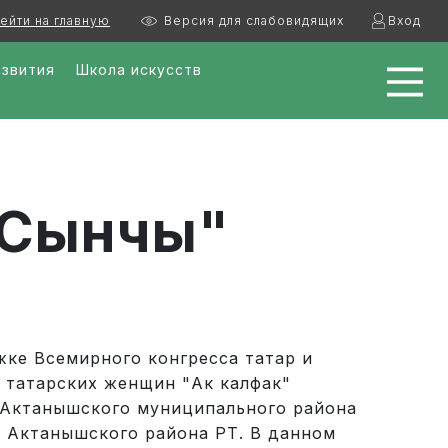
ейти на главную
Версия для слабовидящих
Вход
азвития
Школа искусств
"Сынчы"
жке Всемирного конгресса татар и
 татарских женщин "Ак калфак"
 Актанышского муниципального района
о Актанышского района РТ. В данном