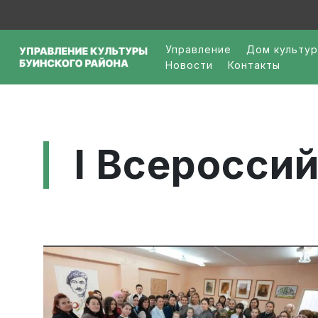
Перейти к основному содержанию
Main navigation
Управление
Дом культу
Новости
Контакты
I Всеросси